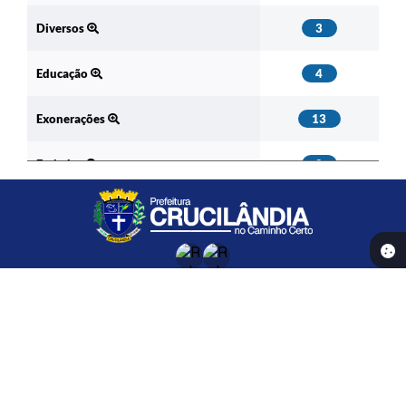
Diversos
3
Educação
4
Exonerações
13
Feriados
2
I P T U
1
Loteam. /Parcel. do Solo
1
Macrozoneamento
1
Localização
Av. Ernesto Antunes Cunha, 67
Nomeações
26
CEP: 35478-000
Ponto Facultativo
1
Contato