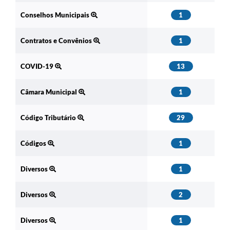
Conselhos Municipais
1
Contratos e Convênios
1
COVID-19
13
Câmara Municipal
1
Código Tributário
29
Códigos
1
Diversos
1
Diversos
2
Diversos
1