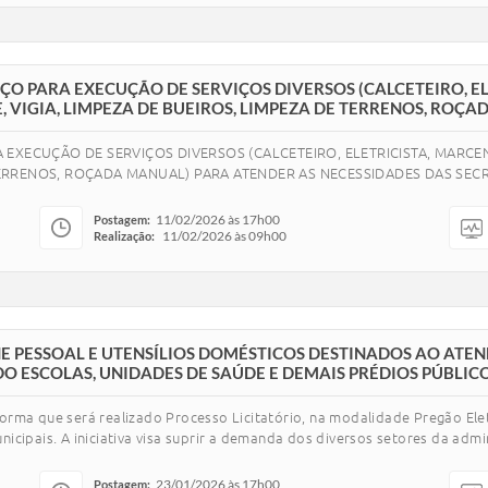
O PARA EXECUÇÃO DE SERVIÇOS DIVERSOS (CALCETEIRO, EL
, VIGIA, LIMPEZA DE BUEIROS, LIMPEZA DE TERRENOS, ROÇA
XECUÇÃO DE SERVIÇOS DIVERSOS (CALCETEIRO, ELETRICISTA, MARCENE
 TERRENOS, ROÇADA MANUAL) PARA ATENDER AS NECESSIDADES DAS SECR
11/02/2026 às 17h00
Postagem:
11/02/2026 às 09h00
Realização:
ENE PESSOAL E UTENSÍLIOS DOMÉSTICOS DESTINADOS AO ATE
DO ESCOLAS, UNIDADES DE SAÚDE E DEMAIS PRÉDIOS PÚBLICO
rma que será realizado Processo Licitatório, na modalidade Pregão Elet
icipais. A iniciativa visa suprir a demanda dos diversos setores da adm
23/01/2026 às 17h00
Postagem: