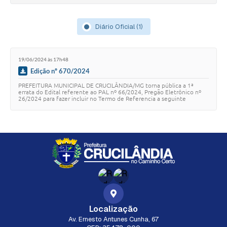
Diário Oficial (1)
19/06/2024 às 17h48
Edição nº 670/2024
PREFEITURA MUNICIPAL DE CRUCILÂNDIA/MG torna pública a 1ª
errata do Edital referente ao PAL nº 66/2024, Pregão Eletrônico nº
26/2024 para fazer incluir no Termo de Referencia a seguinte
exigência: Será de responsabilidad…
Localização
Av. Ernesto Antunes Cunha, 67