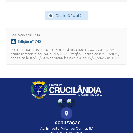
Diário Oficial (1)
06/02/2025 às 17h16
Edição nº 743
PREFEITURA MUNICIPAL DE CRUCILÂNDIA/MG torna público a 1º
errata referente ao PAL nº 13/2025, Pregão Eletrônico n.º 05/2025,
*onde se lê 07/02/2025 as 10:00 horas *leia- se 19/02/2025 as 10:00
horas. – Maiores informaçõe…
Localização
Av. Ernesto Antunes Cunha, 67