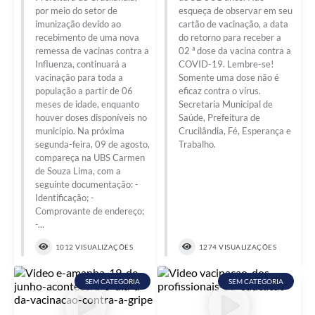
por meio do setor de
esqueça de observar em seu
imunização devido ao
cartão de vacinação, a data
recebimento de uma nova
do retorno para receber a
remessa de vacinas contra a
02 ª dose da vacina contra a
Influenza, continuará a
COVID-19. Lembre-se!
vacinação para toda a
Somente uma dose não é
população a partir de 06
eficaz contra o vírus.
meses de idade, enquanto
Secretaria Municipal de
houver doses disponíveis no
Saúde, Prefeitura de
município. Na próxima
Crucilândia, Fé, Esperança e
segunda-feira, 09 de agosto,
Trabalho.
compareça na UBS Carmen
de Souza Lima, com a
seguinte documentação: -
Identificação; -
Comprovante de endereço;
-...
1012 VISUALIZAÇÕES
1274 VISUALIZAÇÕES
SEM CATEGORIA
SEM CATEGORIA