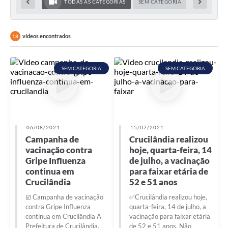
TODAS AS CATEGORIAS
SEM CATEGORIA
vídeos encontrados
18
SEM CATEGORIA
SEM CATEGORIA
06/08/2021
15/07/2021
Campanha de
Crucilândia realizou
vacinação contra
hoje, quarta-feira, 14
Gripe Influenza
de julho, a vacinação
continua em
para faixar etária de
Crucilândia
52 e 51 anos
☑️ Campanha de vacinação
✅Crucilândia realizou hoje,
contra Gripe Influenza
quarta-feira, 14 de julho, a
continua em Crucilândia A
vacinação para faixar etária
Prefeitura de Crucilândia,
de 52 e 51 anos. Não