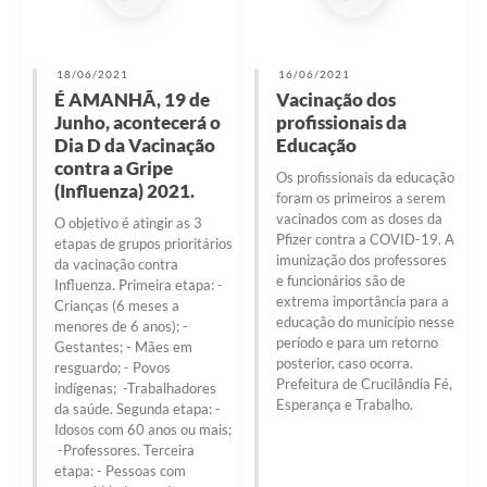
18/06/2021
16/06/2021
É AMANHÃ, 19 de
Vacinação dos
Junho, acontecerá o
profissionais da
Dia D da Vacinação
Educação
contra a Gripe
Os profissionais da educação
(Influenza) 2021.
foram os primeiros a serem
vacinados com as doses da
O objetivo é atingir as 3
Pfizer contra a COVID-19. A
etapas de grupos prioritários
imunização dos professores
da vacinação contra
e funcionários são de
Influenza. Primeira etapa: -
extrema importância para a
Crianças (6 meses a
educação do município nesse
menores de 6 anos); -
período e para um retorno
Gestantes; - Mães em
posterior, caso ocorra.
resguardo; - Povos
Prefeitura de Crucilândia Fé,
indígenas; -Trabalhadores
Esperança e Trabalho.
da saúde. Segunda etapa: -
Idosos com 60 anos ou mais;
-Professores. Terceira
etapa: - Pessoas com