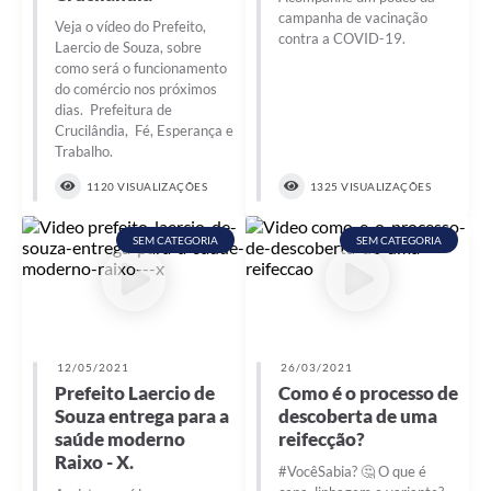
campanha de vacinação
Veja o vídeo do Prefeito,
contra a COVID-19.
Laercio de Souza, sobre
como será o funcionamento
do comércio nos próximos
dias. Prefeitura de
Crucilândia, Fé, Esperança e
Trabalho.
1120 VISUALIZAÇÕES
1325 VISUALIZAÇÕES
SEM CATEGORIA
SEM CATEGORIA
12/05/2021
26/03/2021
Prefeito Laercio de
Como é o processo de
Souza entrega para a
descoberta de uma
saúde moderno
reifecção?
Raixo - X.
#VocêSabia? 🤔 O que é