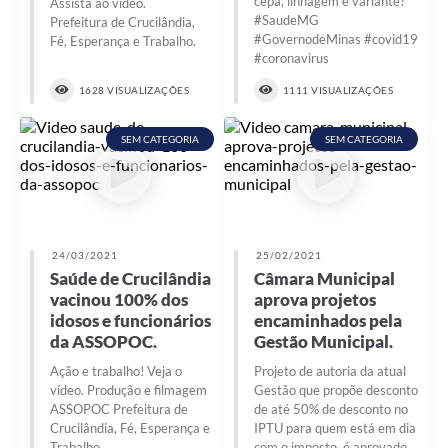
cepa, linhagem e variante?
Assista ao vídeo.
#SaudeMG
Prefeitura de Crucilândia,
#GovernodeMinas #covid19
Fé, Esperança e Trabalho.
#coronavirus
1628 VISUALIZAÇÕES
1111 VISUALIZAÇÕES
SEM CATEGORIA
SEM CATEGORIA
24/03/2021
25/02/2021
Saúde de Crucilândia
Câmara Municipal
vacinou 100% dos
aprova projetos
idosos e funcionários
encaminhados pela
da ASSOPOC.
Gestão Municipal.
Ação e trabalho! Veja o
Projeto de autoria da atual
vídeo. Produção e filmagem
Gestão que propõe desconto
ASSOPOC Prefeitura de
de até 50% de desconto no
Crucilândia, Fé, Esperança e
IPTU para quem está em dia
Trabalho
com o imposto, é aprovado.