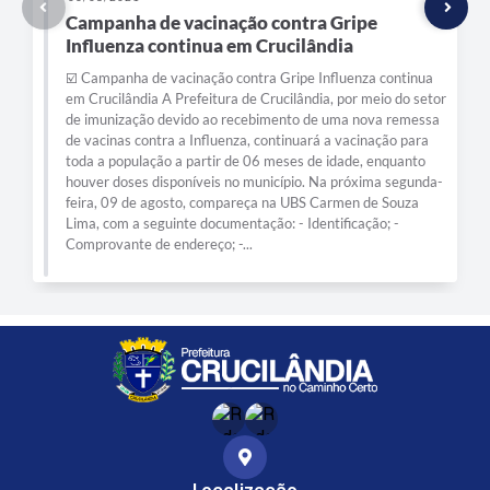
Campanha de vacinação contra Gripe
Influenza continua em Crucilândia
☑️ Campanha de vacinação contra Gripe Influenza continua
em Crucilândia A Prefeitura de Crucilândia, por meio do setor
de imunização devido ao recebimento de uma nova remessa
de vacinas contra a Influenza, continuará a vacinação para
toda a população a partir de 06 meses de idade, enquanto
houver doses disponíveis no município. Na próxima segunda-
feira, 09 de agosto, compareça na UBS Carmen de Souza
Lima, com a seguinte documentação: - Identificação; -
Comprovante de endereço; -...