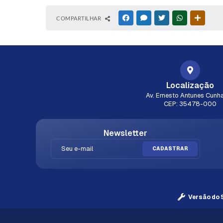
COMPARTILHAR
FACEBOOK
MESSENGER
TWITTER
WHATSAPP
OUTRAS
Localização
Av. Ernesto Antunes Cunha
CEP: 35478-000
Newsletter
CADASTRAR
Versão do 