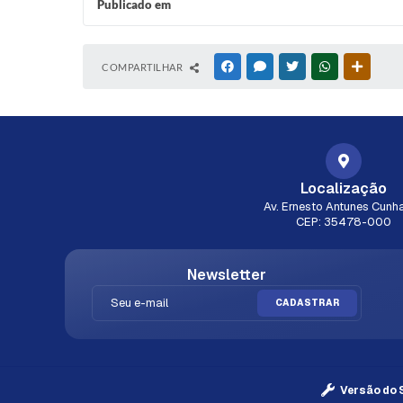
Publicado em
COMPARTILHAR
FACEBOOK
MESSENGER
TWITTER
WHATSAPP
OUTRAS
Localização
Av. Ernesto Antunes Cunha
CEP: 35478-000
Newsletter
CADASTRAR
Versão do 