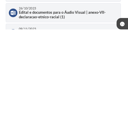
26/10/2023
Edital e documentos para o Áudio Visual | anexo-VII-
declaracao-etnico-racial (1)
09/11/2023
Edital e documentos para o Áudio Visual | Cronograma das
etapas Lei Paulo Gustavo
Localização
Av. Ernesto Antunes Cunha, 67
CEP: 35478-000
Contato
(31) 3157-5019
comunicacao@prefeituradecrucilandia.mg.gov.br