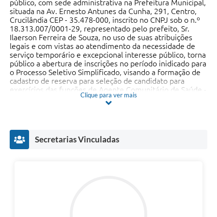
público, com sede administrativa na Prefeitura Municipal,
situada na Av. Ernesto Antunes da Cunha, 291, Centro,
Crucilândia CEP - 35.478-000, inscrito no CNPJ sob o n.º
18.313.007/0001-29, representado pelo prefeito, Sr.
Ilaerson Ferreira de Souza, no uso de suas atribuições
legais e com vistas ao atendimento da necessidade de
serviço temporário e excepcional interesse público, torna
público a abertura de inscrições no período inidicado para
o Processo Seletivo Simplificado, visando a formação de
cadastro de reserva para seleção de candidato para
exercícios das funções de Agente Comunitário de Saúde -
Clique para ver mais
ACS e Agente de Combate a Endemias - ACE, constantes
no anexo I, deste edital, em conformidade com a Lei
Complementar Municipal nº 04/97 (Estatuto do Servidor
do Município de Crucilândia), bem como Lei
Complementar Municipal nº 176/2023, que "Dispõe
Secretarias Vinculadas
sobre o Novo Plano de Cargas, Carreiras e Vencimentos
do Pessoal Geral Efetivo, exceto do Pessoal Efetivo do
Magistério e Secretaria Municipal de Educação, do
Município de Crucilândia /MG e dá outras providências",
especialmente o que previsto em seus artigos 74 e
seguintes e ainda, nos termos do art, 37, IX, da
Constituição Federal.
Prefeitura de Crucilândia,