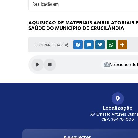
Realização em
AQUISIÇÃO DE MATERIAIS AMBULATORIAIS
SAÚDE DO MUNICÍPIO DE CRUCILÂNDIA
COMPARTILHAR
FACEBOOK
MESSENGER
TWITTER
WHATSAPP
OUTRAS
Velocidade de l
Localização
Av. Ernesto Antunes Cunha
CEP: 35478-000
Newsletter