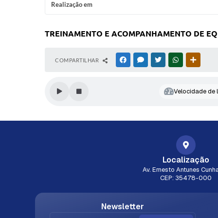
Realização em
TREINAMENTO E ACOMPANHAMENTO DE EQUIP
COMPARTILHAR
FACEBOOK
MESSENGER
TWITTER
WHATSAPP
OUTRAS
Velocidade de l
Localização
Av. Ernesto Antunes Cunha
CEP: 35478-000
Newsletter