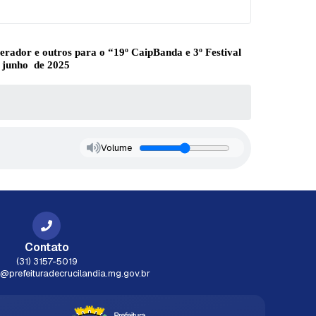
 gerador
e outros para o “19º CaipBanda e 3º Festival
e junho de 2025
Volume
Contato
(31) 3157-5019
prefeituradecrucilandia.mg.gov.br