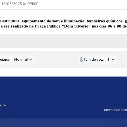
16/05/2025 às 09h00
e estrutura,
equipamento de som e iluminação
, banheiros químicos,
a ser realizado na Praça Pública “Dom Silvério” nos dias 06 a 08 d
 MÍDIAS
eitura:
Tom de voz:
, 67
comunicacao@