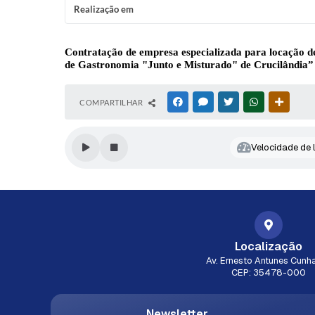
Realização em
Contratação de empresa especializada para locação d
de Gastronomia "Junto e Misturado" de Crucilândia
”
COMPARTILHAR
FACEBOOK
MESSENGER
TWITTER
WHATSAPP
OUTRAS
Velocidade de l
Localização
Av. Ernesto Antunes Cunha
CEP: 35478-000
Newsletter