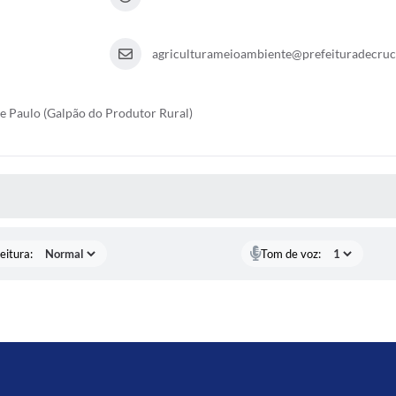
agriculturameioambiente@prefeituradecruci
de Paulo (Galpão do Produtor Rural)
 MÍDIAS
eitura:
Tom de voz: