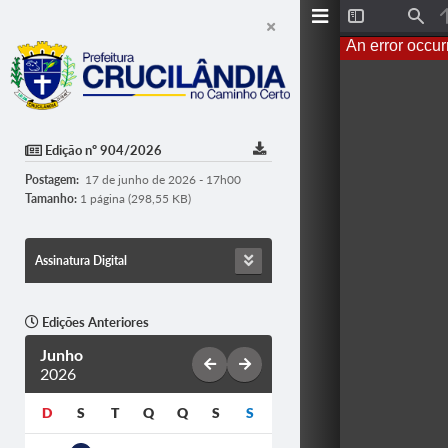
T
F
o
i
An error occur
g
n
g
d
l
e
S
i
d
Edição nº 904/2026
e
b
Postagem:
17 de junho de 2026 - 17h00
a
r
Tamanho:
1 página (298,55 KB)
Assinatura Digital
Edições Anteriores
Junho
2026
D
S
T
Q
Q
S
S