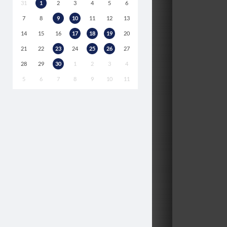
31
1
2
3
4
5
6
7
8
9
10
11
12
13
14
15
16
17
18
19
20
21
22
23
24
25
26
27
28
29
30
1
2
3
4
5
6
7
8
9
10
11