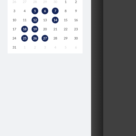
26
27
28
29
30
1
2
3
4
5
6
7
8
9
10
11
12
13
14
15
16
17
18
19
20
21
22
23
24
25
26
27
28
29
30
31
1
2
3
4
5
6