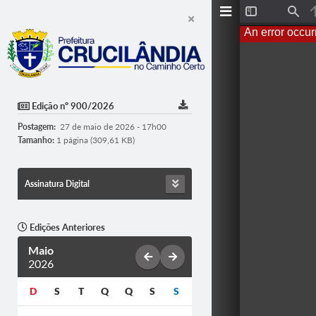
T
F
o
i
An error occur
g
n
g
d
l
e
S
i
d
Edição nº 900/2026
e
b
Postagem:
27 de maio de 2026 - 17h00
a
r
Tamanho:
1 página (309,61 KB)
Assinatura Digital
Edições Anteriores
Maio
2026
D
S
T
Q
Q
S
S