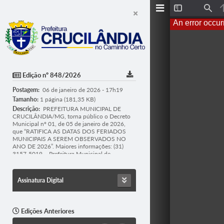
T
F
o
i
An error occur
g
n
g
d
l
e
S
i
d
Edição nº 848/2026
e
b
Postagem:
06 de janeiro de 2026 - 17h19
a
r
Tamanho:
1 página (181,35 KB)
Descrição:
PREFEITURA MUNICIPAL DE
CRUCILÂNDIA/MG, torna público o Decreto
Municipal nº 01, de 05 de janeiro de 2026,
que “RATIFICA AS DATAS DOS FERIADOS
MUNICIPAIS A SEREM OBSERVADOS NO
ANO DE 2026”. Maiores informações: (31)
3157-5019 – Prefeitura Municipal de
Crucilândia - pmcru@uai.com.br - Elizângela
Cristina Lara Diniz - Prefeita Municipal.
PREFEITURA MUNICIPAL DE
Assinatura Digital
CRUCILÂNDIA/MG, torna público o Decreto
Municipal nº 02, de 05 de janeiro de 2026,
que “Dispõe sobre os Procedimentos Relativos
ao Pagamento de Tributos e dá outras
Edições Anteriores
providências.” Maiores informações: (31) 3157-
5019 – Prefeitura Municipal de Crucilândia -