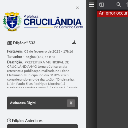
T
F
o
i
An error occur
g
n
g
d
l
e
S
i
d
Edição nº 533
e
b
Postagem:
03 de fevereiro de 2023 - 17h16
a
r
Tamanho:
1 página (187,77 KB)
Descrição:
PREFEITURA MUNICIPAL DE
CRUCILÂNDIA/MG torna pública errata
referente à publicação realizada no Diário
Eletrônico Municipal no dia 01/02/2023
considerando erro de digitação. *Onde se lia:
(...)Sr. Paulo Elias Rodrigue Moreira (...)
Reginaldo Mendes Carmo (...) Leia-se: (...) Paulo
Elias Rodrigues Moreira e Reginaldo Mendes
Camilo (...). Referente ao Processo Licitatório
nº 10/2023, Chamamento Público 01/2023.
Assinatura Digital
Objeto: concessão de auxílio financeiro para
os desfiles dos blocos de ruas de Crucilândia
no carnaval de 2023 no período de 18 a 21 de
fevereiro de 2023. Maiores informações: (031)
Edições Anteriores
3574-1260 - S. Licitação, Av. Ernesto Antunes
da Cunha, 67, Centro, Crucilândia/MG. E-mail: